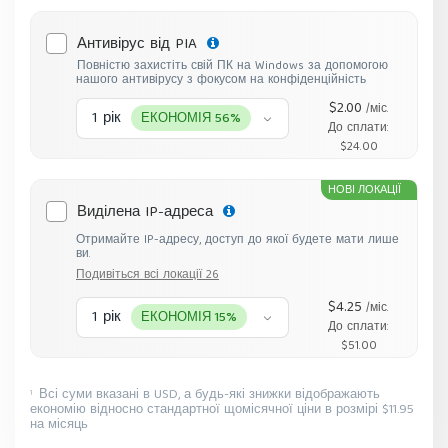
Антивірус від PIA
Повністю захистіть свій ПК на Windows за допомогою
нашого антивірусу з фокусом на конфіденційність
$2.00
/міс.
1 рік
ЕКОНОМІЯ 56%
До сплати:
$24.00
НОВІ ЛОКАЦІЇ
Виділена IP-адреса
Отримайте IP-адресу, доступ до якої будете мати лише
ви.
Подивіться всі локації 26
$4.25
/міс.
1 рік
ЕКОНОМІЯ 15%
До сплати:
$51.00
Всі суми вказані в USD, а будь-які знижки відображають
1
економію відносно стандартної щомісячної ціни в розмірі $11.95
на місяць