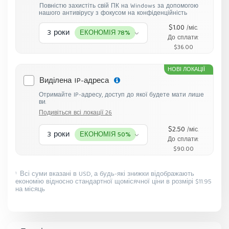
Повністю захистіть свій ПК на Windows за допомогою
нашого антивірусу з фокусом на конфіденційність
$1.00
/міс.
3 роки
ЕКОНОМІЯ 78%
До сплати:
$36.00
НОВІ ЛОКАЦІЇ
Виділена IP-адреса
Отримайте IP-адресу, доступ до якої будете мати лише
ви.
Подивіться всі локації 26
$2.50
/міс.
3 роки
ЕКОНОМІЯ 50%
До сплати:
$90.00
Всі суми вказані в USD, а будь-які знижки відображають
1
економію відносно стандартної щомісячної ціни в розмірі $11.95
на місяць