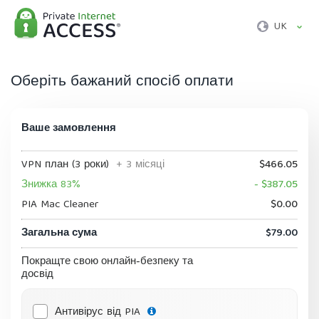
UK
Оберіть бажаний спосіб оплати
Ваше замовлення
VPN план (3 роки)
+ 3 місяці
$466.05
Знижка 83%
- $387.05
PIA Mac Cleaner
$0.00
Загальна сума
$79.00
Покращте свою онлайн-безпеку та
досвід
Антивірус від PIA