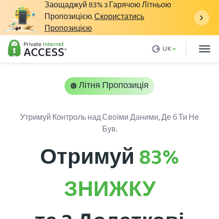
Заощаджуй
83%
з Гарячою Літньою
Пропозицією.
Скористатись
Пропозицією
Що таке VPN
UK
Чому саме PIA
Ціна
Літня Пропозиція
Переваги VPN
Завантажити VPN
Утримуй Контроль над Своїми Даними, Де б Ти Не
Був.
VPN Server
Отримуй
83%
Блог
Підтримка
ЗНИЖКУ
Вхід