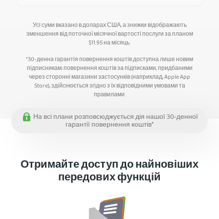
Усі суми вказано в доларах США, а знижки відображають
зменшення від поточної місячної вартості послуги за планом
$
11.95
на місяць.
*30-денна гарантія повернення коштів доступна лише новим
підписникам; повернення коштів за підписками, придбаними
через сторонні магазини застосунків (наприклад, Apple App
Store), здійснюється згідно з їх відповідними умовами та
правилами.
На всі плани розповсюджується дія нашої 30-денної
гарантії повернення коштів*
Отримайте доступ до найновіших
передових функцій