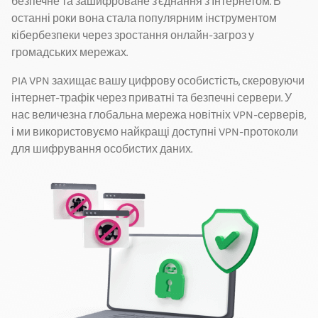
безпечне та зашифроване з'єднання з Інтернетом. В
останні роки вона стала популярним інструментом
кібербезпеки через зростання онлайн-загроз у
громадських мережах.
PIA VPN захищає вашу цифрову особистість, скеровуючи
інтернет-трафік через приватні та безпечні сервери. У
нас величезна глобальна мережа новітніх VPN-серверів,
і ми використовуємо найкращі доступні VPN-протоколи
для шифрування особистих даних.