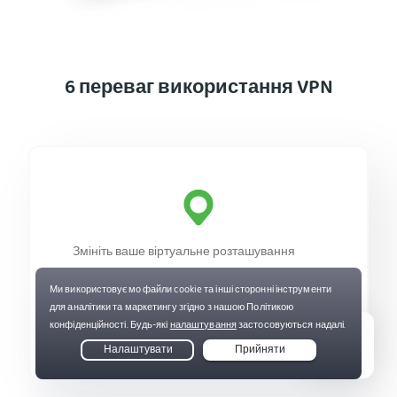
6 переваг використання VPN
Змініть ваше віртуальне розташування
Оберіть вашу онлайн-локацію,
під'єднавшись до великої мережі VPN-
серверів NextGen від PIA. Вона охоплює 50
країну, включаючи всі 50 штатів США.
Live Chat