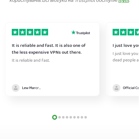
користувачів. Всі відгуки на Trustpilot доступні
тут
.
It is reliable and fast. It is also one of
I just love y
the less expensive VPNs out there.
I just love you
dead people a
It is reliable and fast.
Lew Marcrum