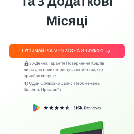
та 3 Додаткові
Підключити PIA VPN
Місяці
Отримай PIA VPN зі
83%
Знижкою
30-Денна Гарантія Повернення Коштів
лише для нових користувачів або тих, хто
придбав вперше
Один Обліковий Запис, Необмежена
Кількість Пристроїв