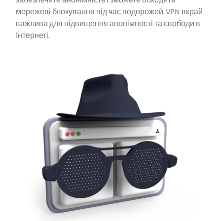
забезпечите анонімність і зможете обходити
мережеві блокування під час подорожей. VPN вкрай
важлива для підвищення анонімності та свободи в
Інтернеті.