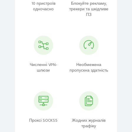
10 пристроїв
Блокуйте рекламу,
одночасно
трекери та шкідливе
ПЗ
Численні VPN-
Необмежена
шлюзи
пропускна здатність
Проксі SOCKS5
Жодних журналів
трафіку