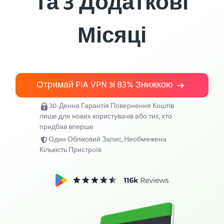
та 3 Додаткові
Підключити PIA VPN
Місяці
Отримай PIA VPN зі
83%
Знижкою
30-Денна Гарантія Повернення Коштів
лише для нових користувачів або тих, хто
придбав вперше
Один Обліковий Запис, Необмежена
Кількість Пристроїв