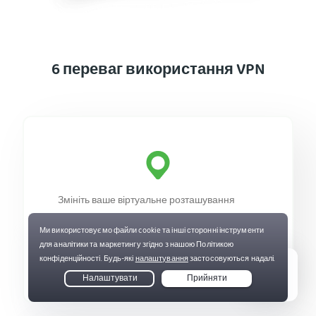
6 переваг використання VPN
Змініть ваше віртуальне розташування
Оберіть вашу онлайн-локацію,
під'єднавшись до великої мережі VPN-
серверів NextGen від PIA. Вона охоплює 50
країну, включаючи всі 50 штатів США.
Live Chat