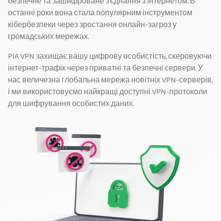
безпечне та зашифроване з'єднання з Інтернетом. В
останні роки вона стала популярним інструментом
кібербезпеки через зростання онлайн-загроз у
громадських мережах.
PIA VPN захищає вашу цифрову особистість, скеровуючи
інтернет-трафік через приватні та безпечні сервери. У
нас величезна глобальна мережа новітніх VPN-серверів,
і ми використовуємо найкращі доступні VPN-протоколи
для шифрування особистих даних.