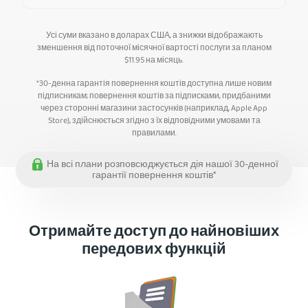
Усі суми вказано в доларах США, а знижки відображають
зменшення від поточної місячної вартості послуги за планом
$
11.95
на місяць.
*30-денна гарантія повернення коштів доступна лише новим
підписникам; повернення коштів за підписками, придбаними
через сторонні магазини застосунків (наприклад, Apple App
Store), здійснюється згідно з їх відповідними умовами та
правилами.
На всі плани розповсюджується дія нашої 30-денної
гарантії повернення коштів*
Отримайте доступ до найновіших
передових функцій