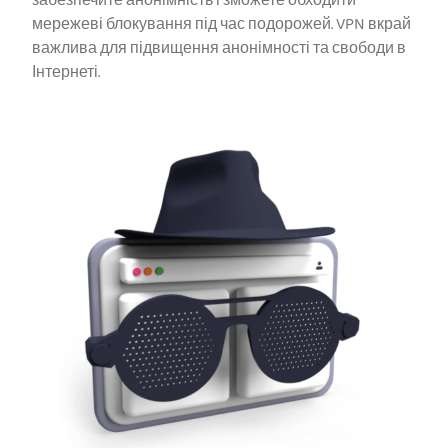
забезпечите анонімність і зможете обходити
мережеві блокування під час подорожей. VPN вкрай
важлива для підвищення анонімності та свободи в
Інтернеті.