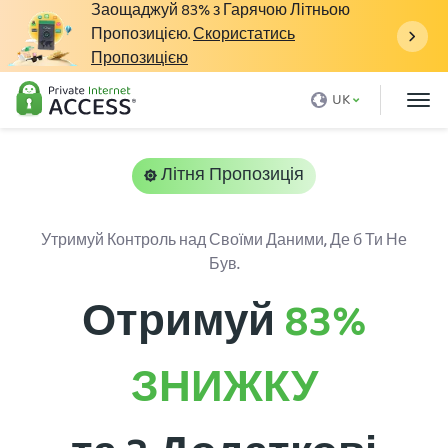
Заощаджуй
83%
з Гарячою Літньою
Пропозицією.
Скористатись
Пропозицією
Що таке VPN
UK
Чому саме PIA
Ціна
Літня Пропозиція
Переваги VPN
Завантажити VPN
Утримуй Контроль над Своїми Даними, Де б Ти Не
Був.
VPN Server
Отримуй
83%
Блог
Підтримка
ЗНИЖКУ
Вхід