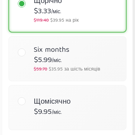
Щорічно
$3.33
/міс.
$119.40
$39.95 на рік
Six months
$5.99
/міс.
$59.70
$35.95 за шість місяців
Щомісячно
$9.95
/міс.