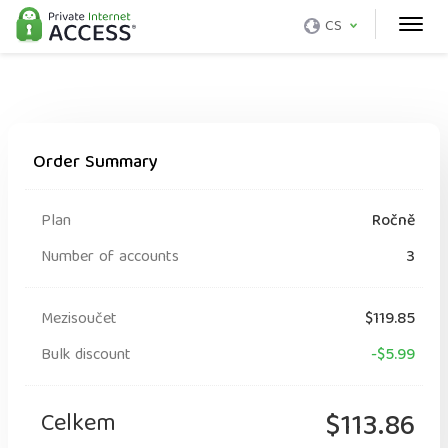
CS
Order Summary
Plan
Ročně
Number of accounts
3
Mezisoučet
$119.85
Bulk discount
-$5.99
Celkem
$113.86