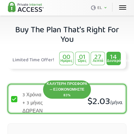
EL
Buy The Plan That's Right For
You
00
01
27
14
Limited Time Offer!
Ημέρες
Ώρες
Λεπτά
Δευτερόλεπτα
ΚΑΛΥΤΕΡΗ ΠΡΟΣΦΟΡΑ
— ΕΞΟΙΚΟΝΟΜΉΣΤΕ
3 Χρόνια
83%
$2.03
/μήνα.
+ 3 μήνες
ΔΩΡΕΆΝ