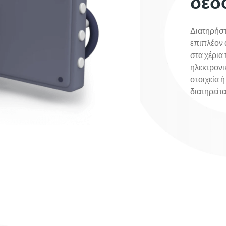
δεδ
Διατηρήστ
επιπλέον 
στα χέρια
ηλεκτρονι
στοιχεία ή
διατηρείτα