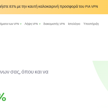
μήστε
83%
με την καυτή καλοκαιρινή προσφορά του PIA VPN
τήματα των VPN
Λήψη VPN
διακομιστής VPN
Ιστολόγιο
Υποστήριξη
νων σας, όπου και να
%