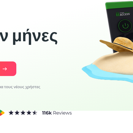
ον μήνες
%
α τους νέους χρήστες