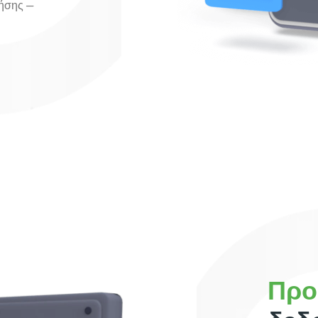
ρήσης —
Προ