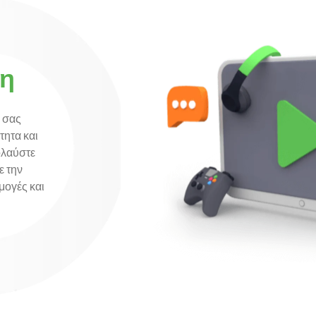
η
 σας
τητα και
ολαύστε
ε την
μογές και