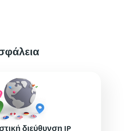
ασφάλεια
στική διεύθυνση IP