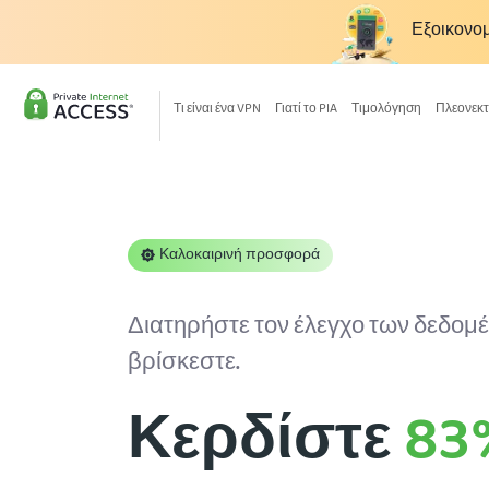
Εξοικονο
Τι είναι ένα VPN
Γιατί το PIA
Τιμολόγηση
Πλεονεκ
Καλοκαιρινή προσφορά
Διατηρήστε τον έλεγχο των δεδομέ
βρίσκεστε.
Κερδίστε
83