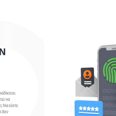
PN
ιαδίκτυο.
πει να
. Να είστε
A δεν