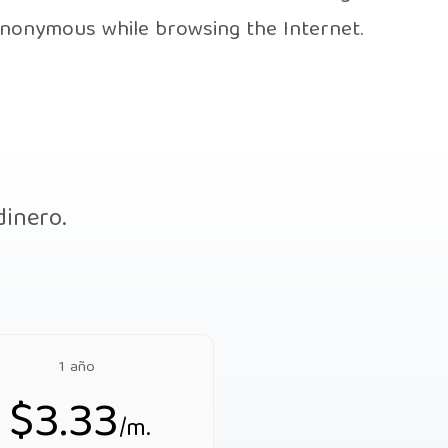
anonymous while browsing the Internet.
dinero.
1 año
$3.33
/m.