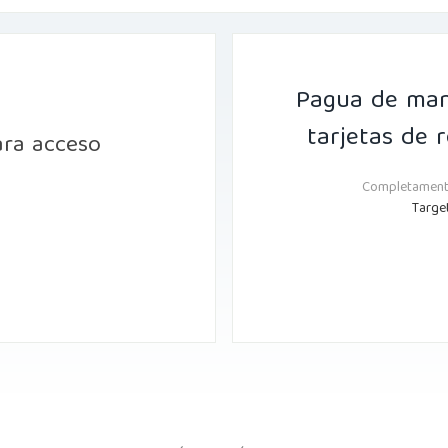
Pagua de man
tarjetas de 
ara acceso
Completamente
Targe