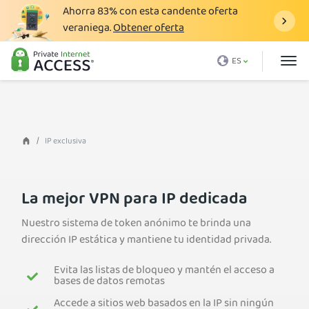
Ahorra
83%
con esta candente oferta
veraniega.
Obtener oferta
¿Qué es una VPN?
ES
¿Por qué PIA?
Precio
Ventajas VPN
IP exclusiva
Descargar VPN
Servidor VPN
La mejor VPN para IP dedicada
Blog
Nuestro sistema de token anónimo te brinda una
dirección IP estática y mantiene tu identidad privada.
Asistencia
Evita las listas de bloqueo y mantén el acceso a
Inicio de sesión
bases de datos remotas
Accede a sitios web basados en la IP sin ningún