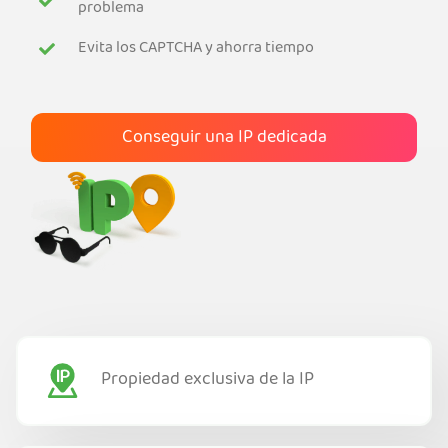
problema
Obtener PIA VPN
Evita los CAPTCHA y ahorra tiempo
Conseguir una IP dedicada
Propiedad exclusiva de la IP