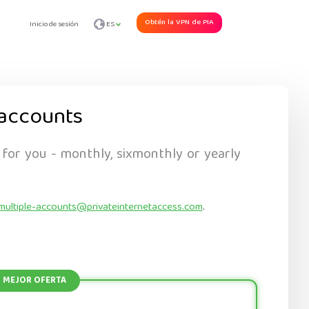
Obtén la VPN de PIA
Inicio de sesión
ES
accounts
 for you - monthly, sixmonthly or yearly
multiple-accounts@privateinternetaccess.com
.