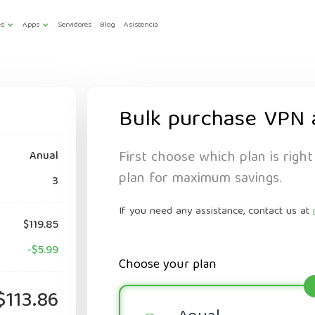
es
Apps
Servidores
Blog
Asistencia
Bulk purchase VPN 
First choose which plan is right
Anual
plan for maximum savings.
3
If you need any assistance, contact us at
$119.85
-$5.99
Choose your plan
$113.86