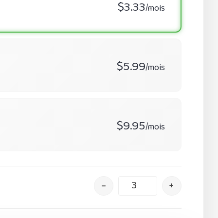
$3.33
/mois
$5.99
/mois
$9.95
/mois
–
+