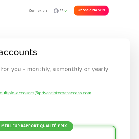
Obtenir PIA VPN
Connexion
FR
accounts
 for you - monthly, sixmonthly or yearly
multiple-accounts@privateinternetaccess.com
.