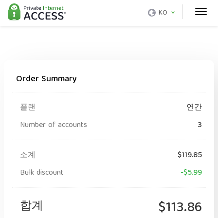
KO
Order Summary
플랜
연간
Number of accounts
3
소계
$119.85
Bulk discount
-$5.99
합계
$113.86