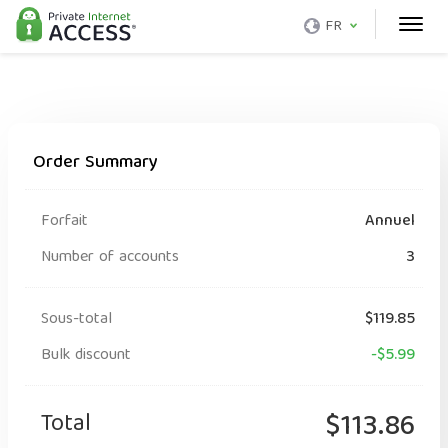
FR
Order Summary
Forfait
Annuel
Number of accounts
3
Sous-total
$119.85
Bulk discount
-$5.99
Total
$113.86