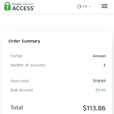
FR
Order Summary
Forfait
Annuel
Number of accounts
3
Sous-total
$119.85
Bulk discount
-$5.99
Total
$113.86