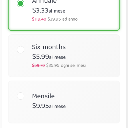
Annuale
$3.33
al mese
$119.40
$39.95 ad anno
Six months
$5.99
al mese
$59.70
$35.95 ogni sei mesi
Mensile
$9.95
al mese