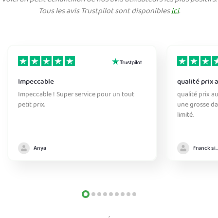
Voici un petit échantillon de nos avis utilisateurs les plus positifs.
Tous les avis Trustpilot sont disponibles
ici
.
Impeccable
qualité prix 
Impeccable ! Super service pour un tout
qualité prix au
petit prix.
une grosse da
limité.
Anya
franck sim