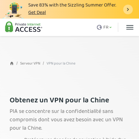
Save
83%
with the Sizzling Summer Offer.
Get Deal
Qu'est-ce qu'un VPN
FR
Avec PIA
Tarification
Avantages du VPN
Serveur VPN
VPN pour la Chine
Télécharger le VPN
Serveur VPN
Blog
Obtenez un VPN pour la Chine
Support client
PIA se concentre sur la confidentialité sans
compromis dont vous avez besoin avec un VPN
Connexion
pour la Chine.