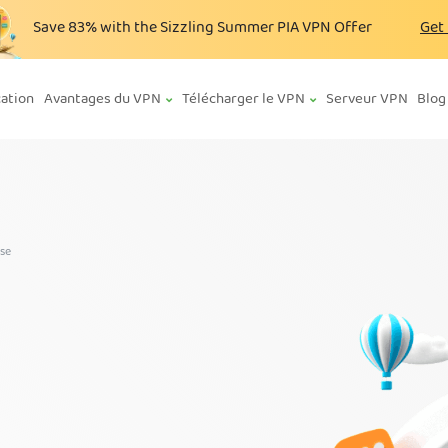
Save
83%
with the Sizzling Summer PIA VPN Offer
Get
cation
Avantages du VPN
Télécharger le VPN
Serveur VPN
Blog
ise