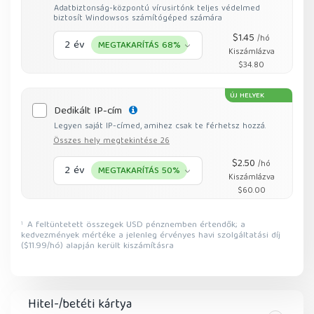
Adatbiztonság-központú vírusirtónk teljes védelmed
biztosít Windowsos számítógéped számára
$1.45
/hó
2 év
MEGTAKARÍTÁS 68%
Kiszámlázva
$34.80
ÚJ HELYEK
Dedikált IP-cím
Legyen saját IP-címed, amihez csak te férhetsz hozzá.
Összes hely megtekintése 26
$2.50
/hó
2 év
MEGTAKARÍTÁS 50%
Kiszámlázva
$60.00
A feltüntetett összegek USD pénznemben értendők; a
1
kedvezmények mértéke a jelenleg érvényes havi szolgáltatási díj
($11.99/hó) alapján került kiszámításra
Hitel-/betéti kártya