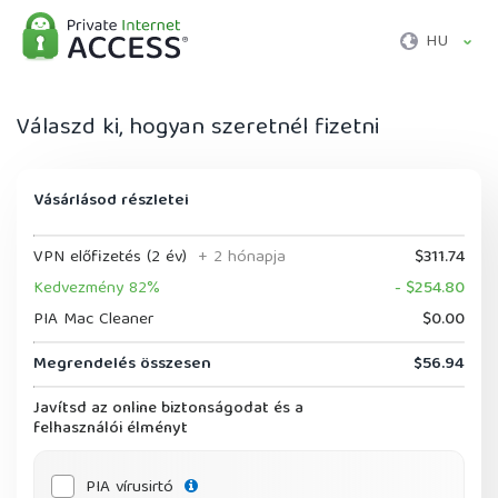
HU
Válaszd ki, hogyan szeretnél fizetni
Vásárlásod részletei
VPN előfizetés (2 év)
+ 2 hónapja
$311.74
Kedvezmény 82%
- $254.80
PIA Mac Cleaner
$0.00
Megrendelés összesen
$56.94
Javítsd az online biztonságodat és a
felhasználói élményt
PIA vírusirtó