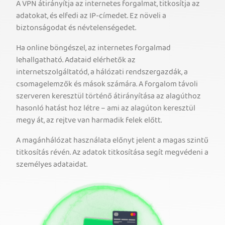
A VPN átirányítja az internetes forgalmat, titkosítja az
adatokat, és elfedi az IP-címedet. Ez növeli a
biztonságodat és névtelenségedet.
Ha online böngészel, az internetes forgalmad
lehallgatható. Adataid elérhetők az
internetszolgáltatód, a hálózati rendszergazdák, a
csomagelemzők és mások számára. A forgalom távoli
szerveren keresztül történő átirányítása az alagúthoz
hasonló hatást hoz létre – ami az alagúton keresztül
megy át, az rejtve van harmadik felek előtt.
A magánhálózat használata előnyt jelent a magas szintű
titkosítás révén. Az adatok titkosítása segít megvédeni a
személyes adataidat.