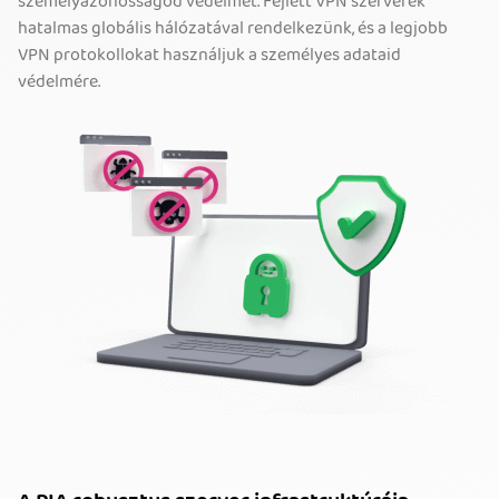
személyazonosságod védelmét. Fejlett VPN szerverek
hatalmas globális hálózatával rendelkezünk, és a legjobb
VPN protokollokat használjuk a személyes adataid
védelmére.