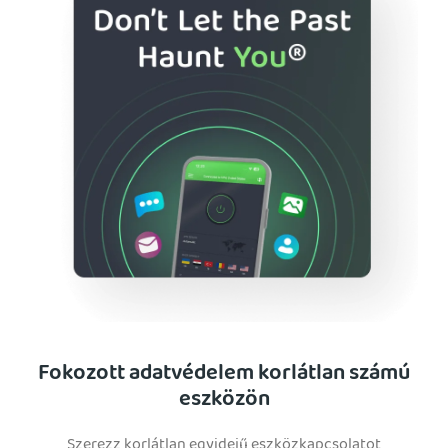
Fokozott adatvédelem korlátlan számú
eszközön
Szerezz korlátlan egyidejű eszközkapcsolatot