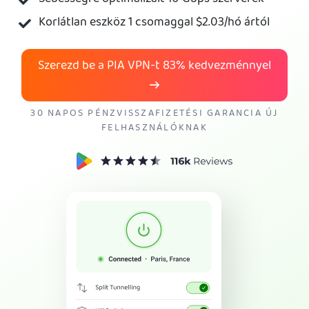
Korlátlan eszköz 1 csomaggal
$2.03
/hó ártól
A PIA VPN megvásárlása
Szerezd be a PIA VPN-t
83%
kedvezménnyel
30 NAPOS PÉNZVISSZAFIZETÉSI GARANCIA ÚJ
FELHASZNÁLÓKNAK