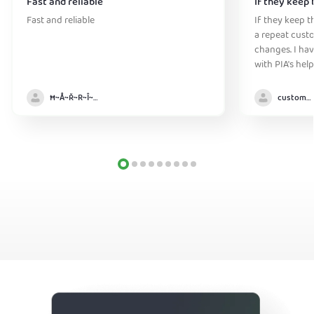
Fast and reliable
If they keep 
Fast and reliable
If they keep th
a repeat cust
changes. I ha
with PIA's help
anywhere witho
Ħ~Å~Ř~R~Î~ẞ👻
customer