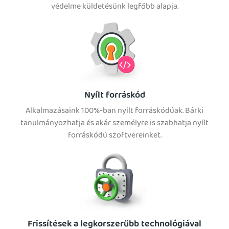
védelme küldetésünk legfőbb alapja.
Nyílt forráskód
Alkalmazásaink 100%-ban nyílt forráskódúak. Bárki
tanulmányozhatja és akár személyre is szabhatja nyílt
forráskódú szoftvereinket.
Frissítések a legkorszerűbb technológiával