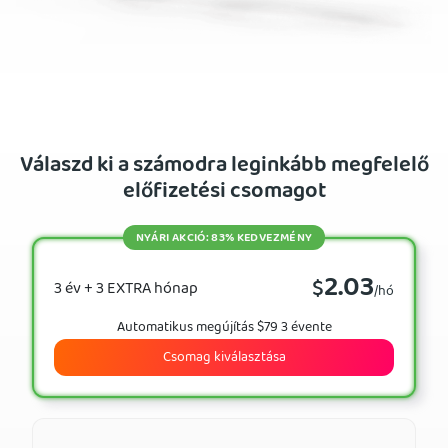
Válaszd ki a számodra leginkább megfelelő
előfizetési csomagot
NYÁRI AKCIÓ: 83% KEDVEZMÉNY
2.03
$
3 év + 3 EXTRA hónap
/hó
Automatikus megújítás $79 3 évente
Csomag kiválasztása