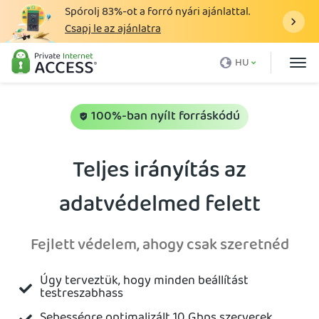
Spórolj
83%
-ot a forró nyári ajánlattal.
Csapj le az ajánlatra
Mi az a VPN?
HU
Miért a PIA
Árazás
100%-ban nyílt forráskódú
VPN funkciók
Teljes irányítás az
VPN letöltése
adatvédelmed felett
VPN Szerver
Blog
Fejlett védelem, ahogy csak szeretnéd
Támogatás
Úgy terveztük, hogy minden beállítást
Bejelentkezés
testreszabhass
Sebességre optimalizált 10 Gbps szerverek