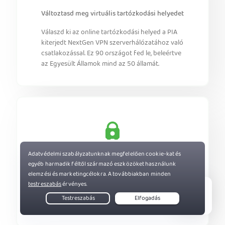
Változtasd meg virtuális tartózkodási helyedet
Válaszd ki az online tartózkodási helyed a PIA
kiterjedt NextGen VPN szerverhálózatához való
csatlakozással. Ez 90 országot fed le, beleértve
az Egyesült Államok mind az 50 államát.
Növeld az adatvédelmed
Rejtsd el az IP-címed az online
személyazonosságod védelméhez. Akadályozd
meg a weboldalak online nyomkövetését, és
Live Chat
élvezd a biztonságosabb böngészést.