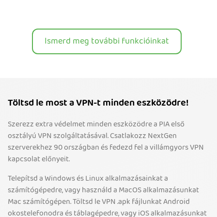
Ismerd meg további funkcióinkat
Töltsd le most a VPN-t minden eszközödre!
Szerezz extra védelmet minden eszközödre a PIA első
osztályú VPN szolgáltatásával. Csatlakozz NextGen
szerverekhez 90 országban és fedezd fel a villámgyors VPN
kapcsolat előnyeit.
Telepítsd a Windows és Linux alkalmazásainkat a
számítógépedre, vagy használd a MacOS alkalmazásunkat
Mac számítógépen. Töltsd le VPN .apk fájlunkat Android
okostelefonodra és táblagépedre, vagy iOS alkalmazásunkat