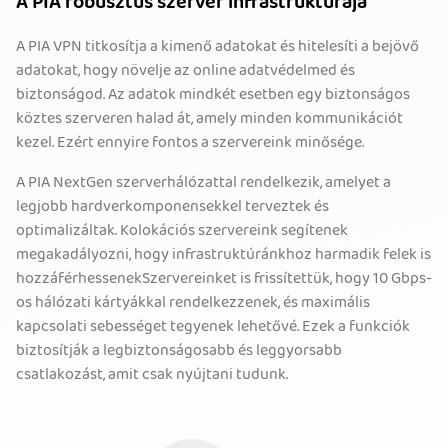
A PIA robusztus szerver infrastruktúrája
A PIA VPN titkosítja a kimenő adatokat és hitelesíti a bejövő
adatokat, hogy növelje az online adatvédelmed és
biztonságod. Az adatok mindkét esetben egy biztonságos
köztes szerveren halad át, amely minden kommunikációt
kezel. Ezért ennyire fontos a szervereink minősége.
A PIA NextGen szerverhálózattal rendelkezik, amelyet a
legjobb hardverkomponensekkel terveztek és
optimalizáltak. Kolokációs szervereink segítenek
megakadályozni, hogy infrastruktúránkhoz harmadik felek is
hozzáférhessenekSzervereinket is frissítettük, hogy 10 Gbps-
os hálózati kártyákkal rendelkezzenek, és maximális
kapcsolati sebességet tegyenek lehetővé. Ezek a funkciók
biztosítják a legbiztonságosabb és leggyorsabb
csatlakozást, amit csak nyújtani tudunk.