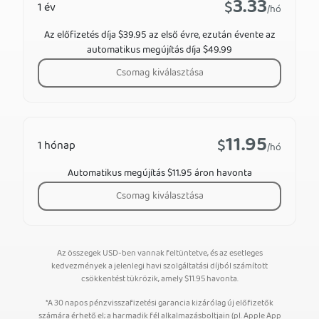
3.33
$
1 év
/hó
Az előfizetés díja $39.95 az első évre, ezután évente az
automatikus megújítás díja $49.99
Csomag kiválasztása
11.95
$
1 hónap
/hó
Automatikus megújítás $11.95 áron havonta
Csomag kiválasztása
Az összegek USD-ben vannak feltüntetve, és az esetleges
kedvezmények a jelenlegi havi szolgáltatási díjból számított
csökkentést tükrözik, amely
$
11.95
havonta.
*A 30 napos pénzvisszafizetési garancia kizárólag új előfizetők
számára érhető el; a harmadik fél alkalmazásboltjain (pl. Apple App