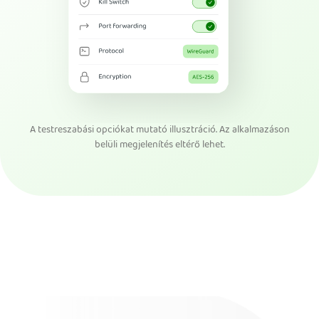
A testreszabási opciókat mutató illusztráció. Az alkalmazáson
belüli megjelenítés eltérő lehet.
Szerezd be a PIA VPN-t