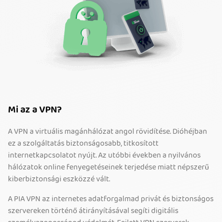
Mi az a VPN?
A VPN a virtuális magánhálózat angol rövidítése. Dióhéjban
ez a szolgáltatás biztonságosabb, titkosított
internetkapcsolatot nyújt. Az utóbbi években a nyilvános
hálózatok online fenyegetéseinek terjedése miatt népszerű
kiberbiztonsági eszközzé vált.
A PIA VPN az internetes adatforgalmad privát és biztonságos
szervereken történő átirányításával segíti digitális