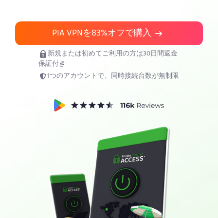
PIA VPNを入手
PIA VPNを
83%
オフで購入
新規または初めてご利用の方は30日間返金
保証付き
1つのアカウントで、同時接続台数が無制限