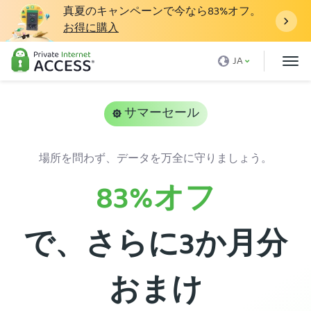
真夏のキャンペーンで今なら
83%
オフ。
お得に購入
VPNとは
JA
PIAを利用するわけ
価格
サマーセール
当社VPNの特徴
場所を問わず、データを万全に守りましょう。
VPNのダウンロード
83%
オフ
VPNサーバー
ブログ
で、さらに3か月分
サポート
ログイン
おまけ