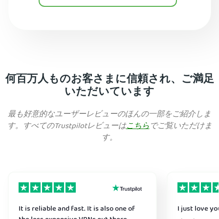
何百万人ものお客さまに信頼され、ご満足
いただいています
最も好意的なユーザーレビューのほんの一部をご紹介しま
す。すべてのTrustpilotレビューは
こちら
でご覧いただけま
す。
It is reliable and fast. It is also one of
I just love y