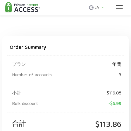
JA
Order Summary
プラン
年間
Number of accounts
3
小計
$119.85
Bulk discount
-$5.99
合計
$113.86