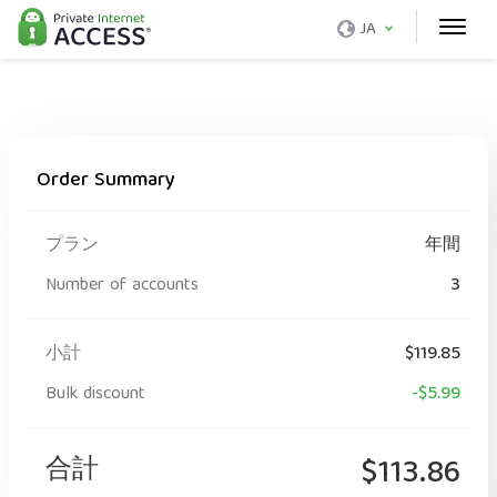
JA
Order Summary
プラン
年間
Number of accounts
3
小計
$119.85
Bulk discount
-$5.99
合計
$113.86