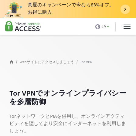
真夏のキャンペーンで今なら
83%
オフ。
お得に購入
VPNとは
JA
PIAを利用するわけ
価格
当社VPNの特徴
Webサイトにアクセスしましょう
Tor VPN
VPNのダウンロード
VPNサーバー
Tor VPNでオンラインプライバシー
ブログ
を多層防御
サポート
TorネットワークとPIAを併用し、オンラインアクティ
ログイン
ビティを隠してより安全にインターネットを利用しま
しょう。