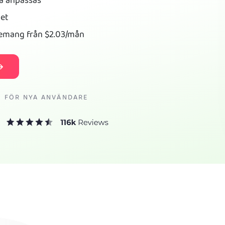
na anpassas
het
nemang från
$2.03
/mån
I FÖR NYA ANVÄNDARE