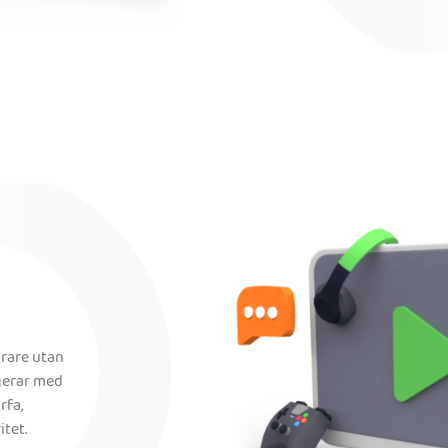
krare utan
gerar med
rfa,
tet.