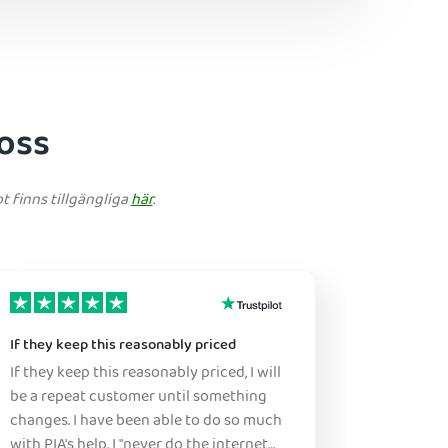
 oss
t finns tillgängliga
här
.
If they keep this reasonably priced
Great ser
If they keep this reasonably priced, I will
Sure, this
be a repeat customer until something
this is a great pr
changes. I have been able to do so much
don't ne
with PIA's help. I "never do the internet
figure it