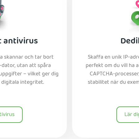
 antivirus
Dedi
 skannar och tar bort
Skaffa en unik IP-ad
dator, utan att spåra
perfekt om du vill ha 
ppgifter – vilket ger dig
CAPTCHA-processer, 
digitala integritet.
stabilitet när du exe
tivirus
Lär d