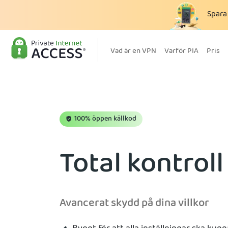
Spar
Vad är en VPN
Varför PIA
Pris
100% öppen källkod
Total kontroll
Avancerat skydd på dina villkor