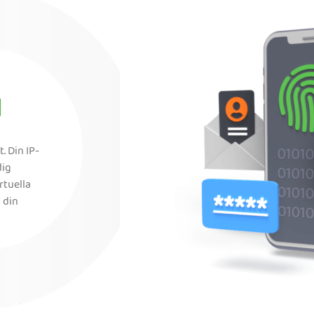
d
. Din IP-
dig
rtuella
 din