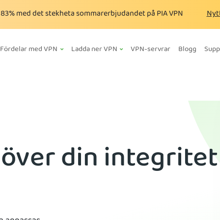
a
83%
med det stekheta sommarerbjudandet på PIA VPN
Nyt
Fördelar med VPN
Ladda ner VPN
VPN-servrar
Blogg
Supp
 över din integritet