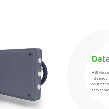
Dat
Håll dina 
inte någo
postmeddel
som är bäst