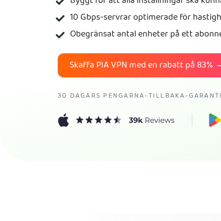
Byggt för att alla inställningar ska kun
10 Gbps-servrar optimerade för hastig
Obegränsat antal enheter på ett abon
Skaffa PIA VPN med en rabatt på
83%
30 DAGARS PENGARNA-TILLBAKA-GARANT