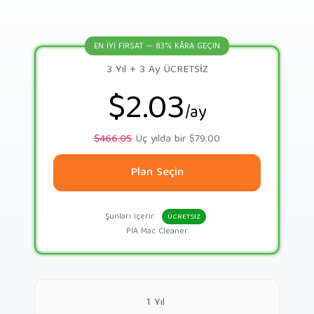
EN İYİ FIRSAT — 83% KÂRA GEÇIN
3 Yıl + 3 Ay ÜCRETSİZ
$2.03
/ay
$466.05
Üç yılda bir $79.00
Plan Seçin
Şunları içerir:
ÜCRETSIZ
PIA Mac Cleaner
1 Yıl