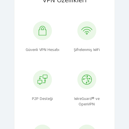
VPN Özellikleri
Güvenli VPN Hesabı
Şifrelenmiş WiFi
P2P Desteği
WireGuard® ve
OpenVPN