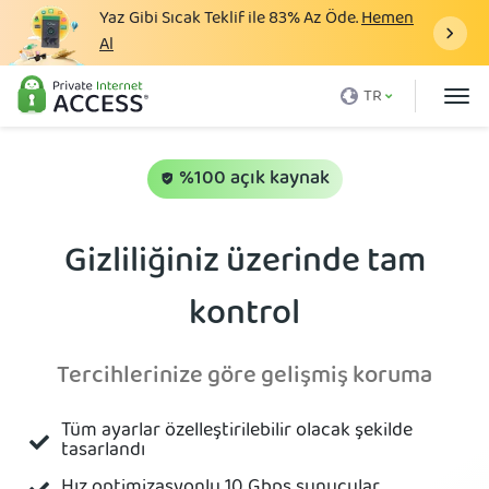
Yaz Gibi Sıcak Teklif ile
83%
Az Öde.
Hemen
Al
VPN nedir
TR
Neden PIA
Fiyatlandırma
%100 açık kaynak
VPN Avantajları
Gizliliğiniz üzerinde tam
VPN İndir
kontrol
VPN Sunucuları
Blog
Tercihlerinize göre gelişmiş koruma
Destek
Tüm ayarlar özelleştirilebilir olacak şekilde
Giriş yap
tasarlandı
Hız optimizasyonlu 10 Gbps sunucular