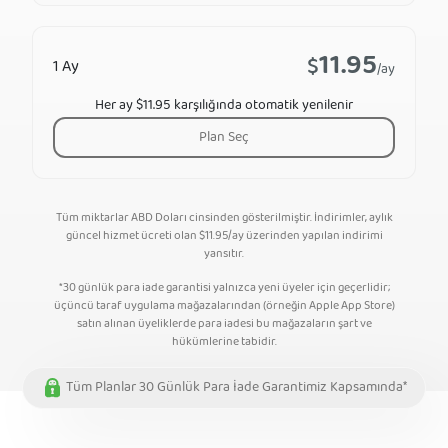
11.95
$
1 Ay
/ay
Her ay $11.95 karşılığında otomatik yenilenir
Plan Seç
Tüm miktarlar ABD Doları cinsinden gösterilmiştir. İndirimler, aylık
güncel hizmet ücreti olan
$
11.95
/ay üzerinden yapılan indirimi
yansıtır.
*30 günlük para iade garantisi yalnızca yeni üyeler için geçerlidir;
üçüncü taraf uygulama mağazalarından (örneğin Apple App Store)
satın alınan üyeliklerde para iadesi bu mağazaların şart ve
hükümlerine tabidir.
Tüm Planlar 30 Günlük Para İade Garantimiz Kapsamında*