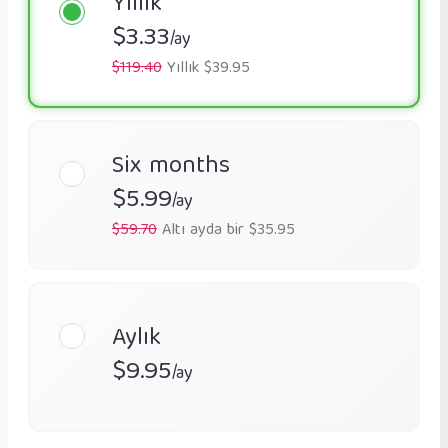
Yıllık
$3.33
/ay
$119.40
Yıllık $39.95
Six months
$5.99
/ay
$59.70
Altı ayda bir $35.95
Aylık
$9.95
/ay