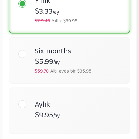
Yıllık
$3.33
/ay
$119.40
Yıllık $39.95
Six months
$5.99
/ay
$59.70
Altı ayda bir $35.95
Aylık
$9.95
/ay