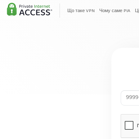
Що таке VPN
Чому саме PIA
Ц