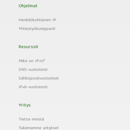
Ohjelmat
Henkilökohtainen IP
Yhteistyökumppanit
Resurssit
Mikä on IP:ni?
DNS-vuototesti
Sähköpostivuototesti
IPv6-vuototesti
Yritys
Tietoa meistä
Tukemamme yritykset