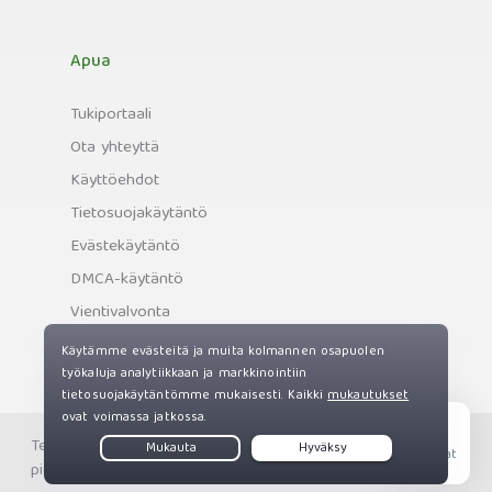
Apua
Tukiportaali
Ota yhteyttä
Käyttöehdot
Tietosuojakäytäntö
Evästekäytäntö
DMCA-käytäntö
Vientivalvonta
Tekijänoikeus © Private Internet Access, Inc. Kaikki oikeudet
Live Chat
pidätetään.