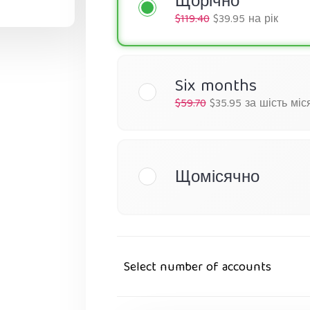
Щорічно
$119.40
$39.95 на рік
Six months
$59.70
$35.95 за шість міс
Щомісячно
Select number of accounts