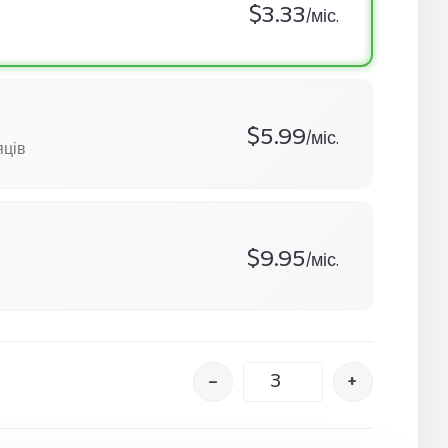
$3.33
/міс.
$5.99
/міс.
яців
$9.95
/міс.
–
+