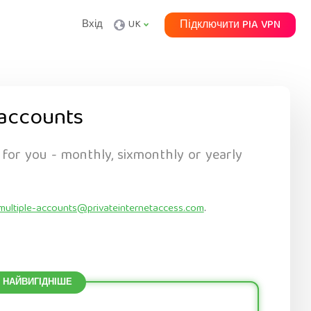
Вхід
UK
Підключити PIA VPN
accounts
 for you - monthly, sixmonthly or yearly
multiple-accounts@privateinternetaccess.com
.