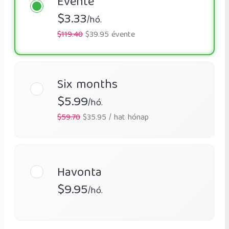
Évente
$3.33
/hó.
$119.40
$39.95 évente
Six months
$5.99
/hó.
$59.70
$35.95 / hat hónap
Havonta
$9.95
/hó.