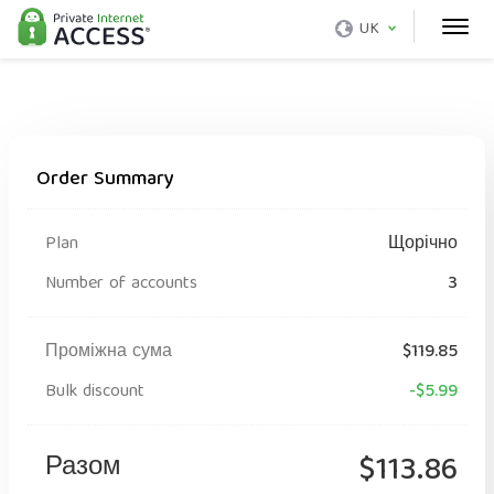
UK
Order Summary
Plan
Щорічно
Number of accounts
3
Проміжна сума
$119.85
Bulk discount
-$5.99
Разом
$113.86