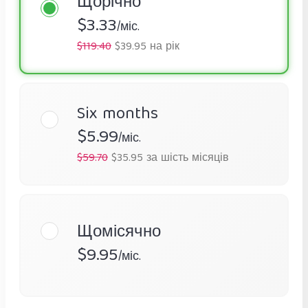
Щорічно
$3.33
/міс.
$119.40
$39.95 на рік
Six months
$5.99
/міс.
$59.70
$35.95 за шість місяців
Щомісячно
$9.95
/міс.