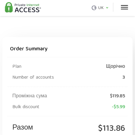
UK
Order Summary
Plan
Щорічно
Number of accounts
3
Проміжна сума
$119.85
Bulk discount
-$5.99
Разом
$113.86