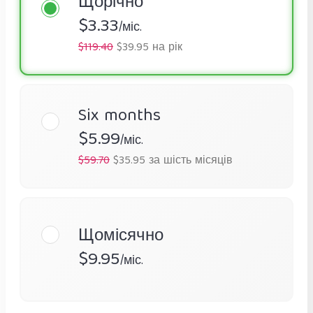
Щорічно
$3.33
/міс.
$119.40
$39.95 на рік
Six months
$5.99
/міс.
$59.70
$35.95 за шість місяців
Щомісячно
$9.95
/міс.