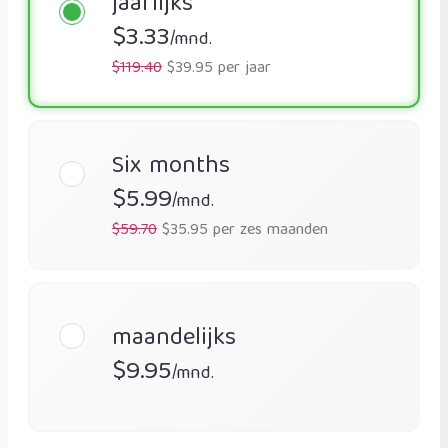
jaarlijks
$3.33
/mnd.
$119.40
$39.95 per jaar
Six months
$5.99
/mnd.
$59.70
$35.95 per zes maanden
maandelijks
$9.95
/mnd.