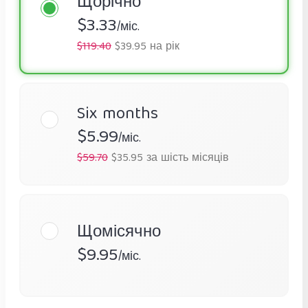
Щорічно
$3.33
/міс.
$119.40
$39.95 на рік
Six months
$5.99
/міс.
$59.70
$35.95 за шість місяців
Щомісячно
$9.95
/міс.