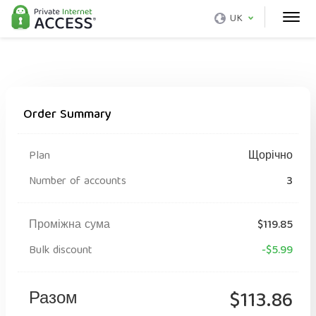
UK
Order Summary
Plan
Щорічно
Number of accounts
3
Проміжна сума
$119.85
Bulk discount
-$5.99
Разом
$113.86