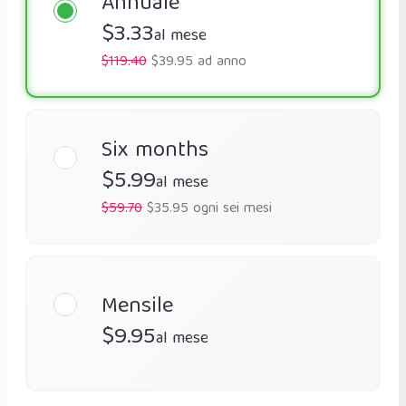
Annuale
$3.33
al mese
$119.40
$39.95 ad anno
Six months
$5.99
al mese
$59.70
$35.95 ogni sei mesi
Mensile
$9.95
al mese