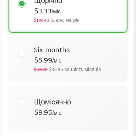
Щорічно
$3.33
/міс.
$119.40
$39.95 на рік
Six months
$5.99
/міс.
$59.70
$35.95 за шість місяців
Щомісячно
$9.95
/міс.