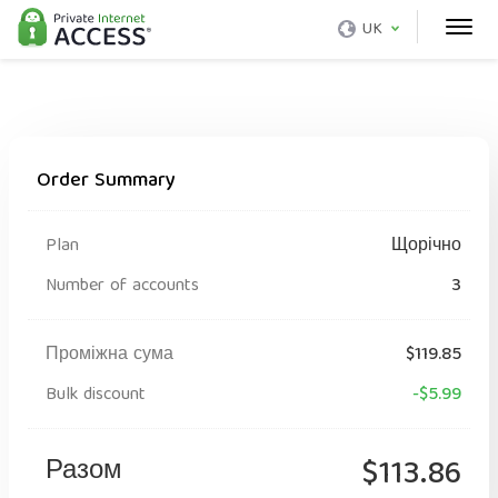
UK
Order Summary
Plan
Щорічно
Number of accounts
3
Проміжна сума
$119.85
Bulk discount
-$5.99
Разом
$113.86