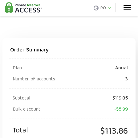
RO
Order Summary
Plan
Anual
Number of accounts
3
Subtotal
$119.85
Bulk discount
-$5.99
Total
$113.86