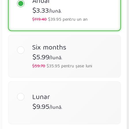
Anual
$3.33
/lună.
$119.40
$39.95 pentru un an
Six months
$5.99
/lună.
$59.70
$35.95 pentru șase luni
Lunar
$9.95
/lună.