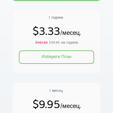
1 година
$3.33
/месец.
$143.40
$39.95 на година
Изберете План
1 месец
$9.95
/месец.