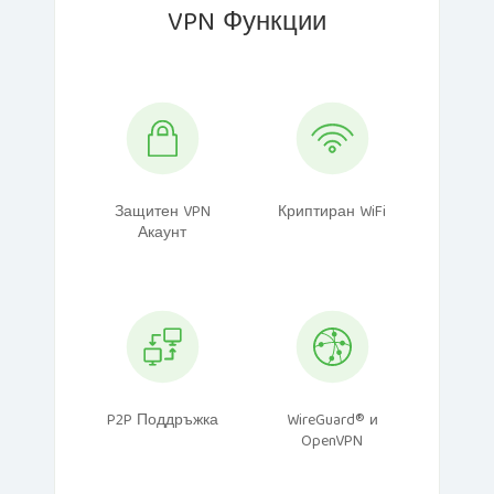
VPN Функции
Защитен VPN
Криптиран WiFi
Акаунт
P2P Поддръжка
WireGuard® и
OpenVPN