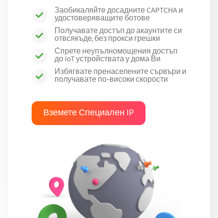
Заобикаляйте досадните CAPTCHA и
удостоверяващите ботове
Получавате достъп до акаунтите си
отвсякъде, без прокси грешки
Спрете неупълномощения достъп
до IoT устройствата у дома Ви
Избягвате пренаселените сървъри и
получавате по-високи скорости
Вземете Специален IP