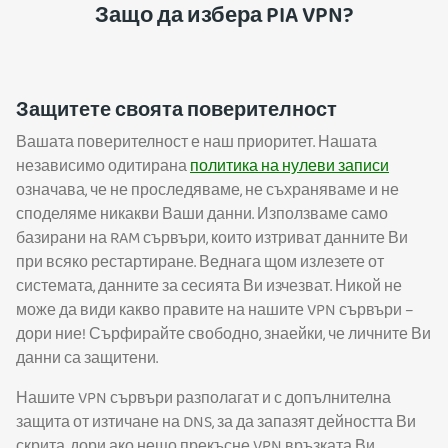
Защо да избера PIA VPN?
Защитете своята поверителност
Вашата поверителност е наш приоритет. Нашата
независимо одитирана
политика на нулеви записи
означава, че не проследяваме, не съхраняваме и не
споделяме никакви Ваши данни. Използваме само
базирани на RAM сървъри, които изтриват данните Ви
при всяко рестартиране. Веднага щом излезете от
системата, данните за сесията Ви изчезват. Никой не
може да види какво правите на нашите VPN сървъри –
дори ние! Сърфирайте свободно, знаейки, че личните Ви
данни са защитени.
Нашите VPN сървъри разполагат и с допълнителна
защита от изтичане на DNS, за да запазят дейността Ви
скрита, дори ако нещо прекъсне VPN връзката Ви.