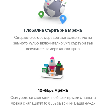
Глобална Сървърна Мрежа
Свържете се със сървъри във всяко кътче на
земното кълбо, включително VPN сървъри във
всичките 50 американски щата.
10-Gbps мрежа
Осигурете си светкавично бързи връзки с нашата
мрежа с капацитет 10 Gbps за всички Ваши нужди