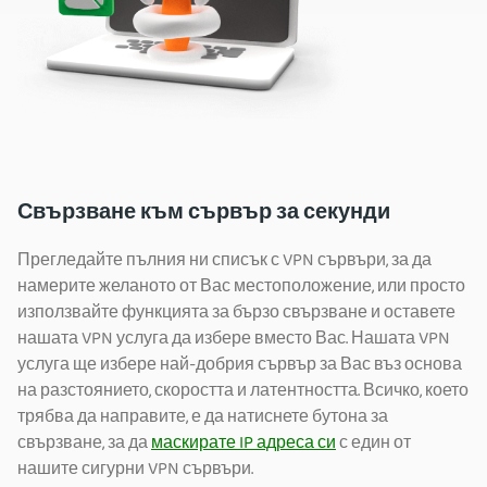
Свързване към сървър за секунди
Прегледайте пълния ни списък с VPN сървъри, за да
намерите желаното от Вас местоположение, или просто
използвайте
функцията за бързо свързване и оставете
нашата VPN услуга да избере вместо Вас. Нашата VPN
услуга ще избере най-добрия сървър за Вас въз основа
на разстоянието, скоростта и латентността. Всичко, което
трябва да направите, е да натиснете бутона за
свързване, за да
маскирате IP адреса си
с един от
нашите сигурни VPN сървъри.