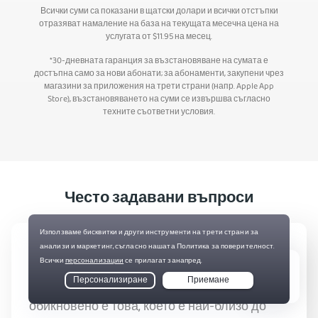
Всички суми са показани в щатски долари и всички отстъпки
отразяват намаление на база на текущата месечна цена на
услугата от
$
11.95
на месец.
*30-дневната гаранция за възстановяване на сумата е
достъпна само за нови абонати; за абонаменти, закупени чрез
магазини за приложения на трети страни (напр. Apple App
Store), възстановяването на суми се извършва съгласно
техните съответни условия.
Често задавани въпроси
Как да избера най-доброто сървърно
местоположение?
Live Chat
Най-доброто сървърно местоположение
обикновено е това, което е най-близо до