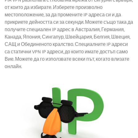
PIA VPN разполага с глобална мрежа от сигурни сървъри,
от които да избирате. Изберете произволно
местоположение, за да промените IP адреса си и да
прикриете дейността си за секунди. Можете също така да
получите специален IP адрес в Австралия, Германия,
Канада, Япония, Сингапур, Швейцария, Белгия, Швеция,
САЩ и Обединеното кралство. Специалните IP адреси
са статични VPN IP адреси, до които имате достъп само
Вие. Можете да го използвате всеки път, когато влизате
онлайн.