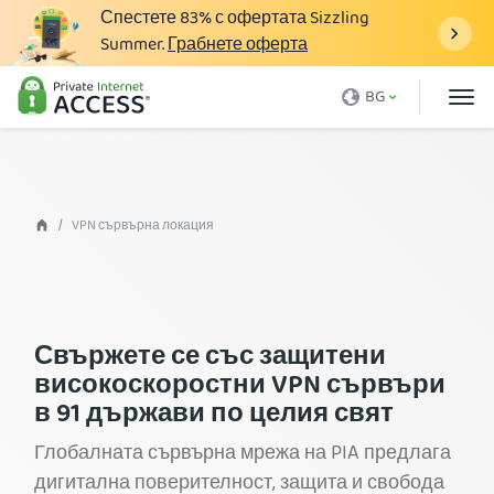
Спестете
83%
с офертата Sizzling
Summer.
Грабнете оферта
Какво е VPN
BG
Защо PIA
Цени
VPN Предимства
VPN сървърна локация
Свали VPN
VPN Cървър
Блог
Свържете се със защитени
високоскоростни VPN сървъри
Поддръжка
в 91 държави по целия свят
Влез
Глобалната сървърна мрежа на PIA предлага
дигитална поверителност, защита и свобода