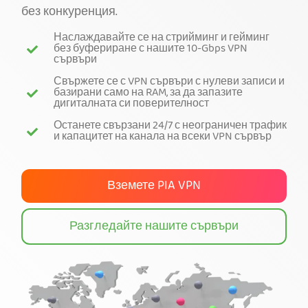
без конкуренция.
Вземи PIA VPN
Наслаждавайте се на стрийминг и гейминг
без буфериране с нашите 10-Gbps VPN
сървъри
Свържете се с VPN сървъри с нулеви записи и
базирани само на RAM, за да запазите
дигиталната си поверителност
Останете свързани 24/7 с неограничен трафик
и капацитет на канала на всеки VPN сървър
Вземете PIA VPN
Разгледайте нашите сървъри