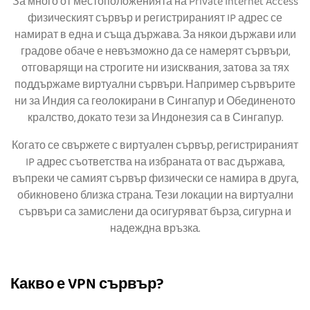
За много от местоположенията на Private Internet Access
физическият сървър и регистрираният IP адрес се
намират в една и съща държава. За някои държави или
градове обаче е невъзможно да се намерят сървъри,
отговарящи на строгите ни изисквания, затова за тях
поддържаме виртуални сървъри. Например сървърите
ни за Индия са геолокирани в Сингапур и Обединеното
кралство, докато тези за Индонезия са в Сингапур.
Когато се свържете с виртуален сървър, регистрираният
IP адрес съответства на избраната от вас държава,
въпреки че самият сървър физически се намира в друга,
обикновено близка страна. Тези локации на виртуални
сървъри са замислени да осигуряват бърза, сигурна и
надеждна връзка.
Какво е VPN сървър?