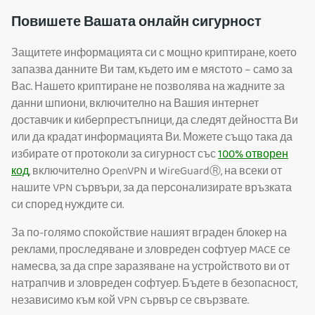
Повишете Вашата онлайн сигурност
Защитете информацията си с мощно криптиране, което
запазва данните Ви там, където им е мястото – само за
Вас. Нашето криптиране не позволява на жадните за
данни шпиони, включително на Вашия интернет
доставчик и киберпрестъпници, да следят дейността Ви
или да крадат информацията Ви. Можете също така да
избирате от протоколи за сигурност със
100% отворен
код
, включително OpenVPN и WireGuardⓇ, на всеки от
нашите VPN сървъри, за да персонализирате връзката
си според нуждите си.
За по-голямо спокойствие нашият вграден блокер на
реклами, проследяване и зловреден софтуер MACE се
намесва, за да спре заразяване на устройството ви от
натрапчив и зловреден софтуер. Бъдете в безопасност,
независимо към кой VPN сървър се свързвате.