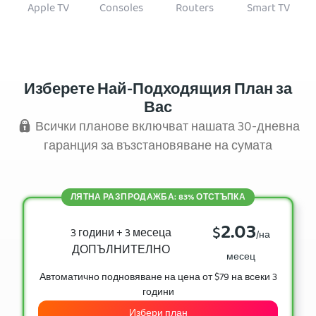
Apple TV
Consoles
Routers
Smart TV
Изберете Най-Подходящия План за
Вас
Всички планове включват нашата 30-дневна
гаранция за възстановяване на сумата
ЛЯТНА РАЗПРОДАЖБА: 83% ОТСТЪПКА
2.03
$
3 години + 3 месеца
/на
ДОПЪЛНИТЕЛНО
месец
Автоматично подновяване на цена от $79 на всеки 3
години
Избери план