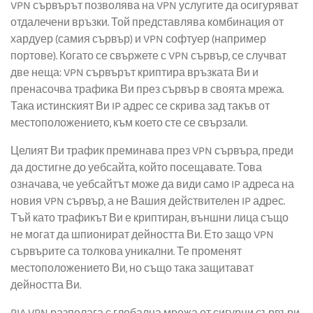
VPN сървърът позволява на VPN услугите да осигуряват
отдалечени връзки. Той представлява комбинация от
хардуер (самия сървър) и VPN софтуер (например
портове). Когато се свържете с VPN сървър, се случват
две неща: VPN сървърът криптира връзката Ви и
пренасочва трафика Ви през сървър в своята мрежа.
Така истинският Ви IP адрес се скрива зад такъв от
местоположението, към което сте се свързали.
Целият Ви трафик преминава през VPN сървъра, преди
да достигне до уебсайта, който посещавате. Това
означава, че уебсайтът може да види само IP адреса на
новия VPN сървър, а не Вашия действителен IP адрес.
Тъй като трафикът Ви е криптиран, външни лица също
не могат да шпионират дейността Ви. Ето защо VPN
сървърите са толкова уникални. Те променят
местоположението Ви, но също така защитават
дейността Ви.