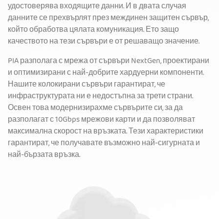
удостоверява входящите данни. И в двата случая
данните се прехвърлят през междинен защитен сървър,
който обработва цялата комуникация. Ето защо
качеството на тези сървъри е от решаващо значение.
PIA разполага с мрежа от сървъри NextGen, проектирани
и оптимизирани с най-добрите хардуерни компоненти.
Нашите колокирани сървъри гарантират, че
инфраструктурата ни е недостъпна за трети страни.
Освен това модернизирахме сървърите си, за да
разполагат с 10Gbps мрежови карти и да позволяват
максимална скорост на връзката. Тези характеристики
гарантират, че получавате възможно най-сигурната и
най-бързата връзка.