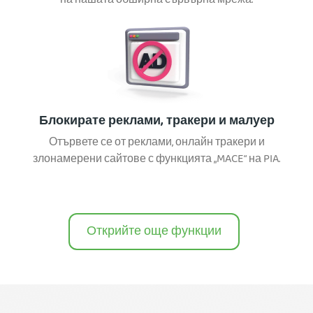
на нашата обширна сървърна мрежа.
Блокирате реклами, тракери и малуер
Отървете се от реклами, онлайн тракери и
злонамерени сайтове с функцията „MACE“ на PIA.
Открийте още функции