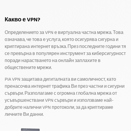
Какво е VPN?
Определението за VPN е виртуална частна мрежа. Това
означава, че това е услуга, която осигурява сигурна и
криптирана интернет връзка. През последните години тя
се превърна в популярен инструмент за киберсигурност
поради нарастването на онлайн заплахите в
обществените мрежи.
PIA VPN защитава дигиталната ви самоличност, като
пренасочва интернет трафика Ви през частни и сигурни
сървъри. Разполагаме с огромна глобална мрежа от
усъвършенствани VPN сървъри и използваме най-
добрите налични VPN протоколи, за да криптираме
личните Ви данни.