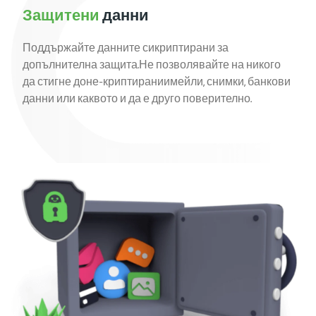
Защитени
данни
Поддържайте данните сикриптирани за
допълнителна защита.Не позволявайте на никого
да стигне доне-криптираниимейли, снимки, банкови
данни или каквото и да е друго поверително.