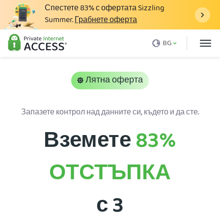
Спестете
83%
с офертата Sizzling
Summer.
Грабнете оферта
Какво е VPN
BG
Защо PIA
Цени
Лятна оферта
VPN Предимства
Запазете контрол над данните си, където и да сте.
Свали VPN
Вземете
83%
VPN Cървър
Блог
ОТСТЪПКА
Поддръжка
Влез
с 3