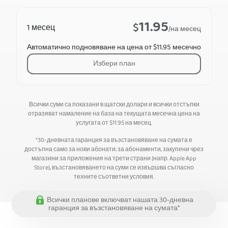
11.95
$
1 месец
/на месец
Автоматично подновяване на цена от $11.95 месечно
Избери план
Всички суми са показани в щатски долари и всички отстъпки
отразяват намаление на база на текущата месечна цена на
услугата от
$
11.95
на месец.
*30-дневната гаранция за възстановяване на сумата е
достъпна само за нови абонати; за абонаменти, закупени чрез
магазини за приложения на трети страни (напр. Apple App
Store), възстановяването на суми се извършва съгласно
техните съответни условия.
Всички планове включват нашата 30-дневна
гаранция за възстановяване на сумата*