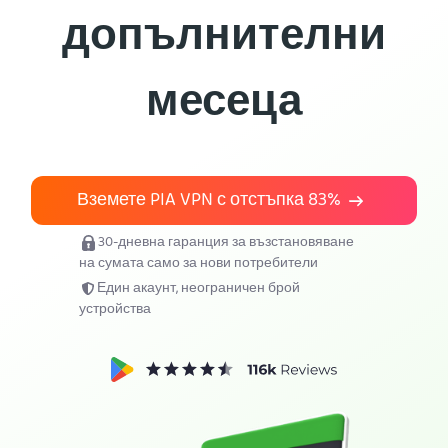
допълнителни
Вземи PIA VPN
месеца
Вземете PIA VPN с отстъпка
83%
30-дневна гаранция за възстановяване
на сумата само за нови потребители
Един акаунт, неограничен брой
устройства