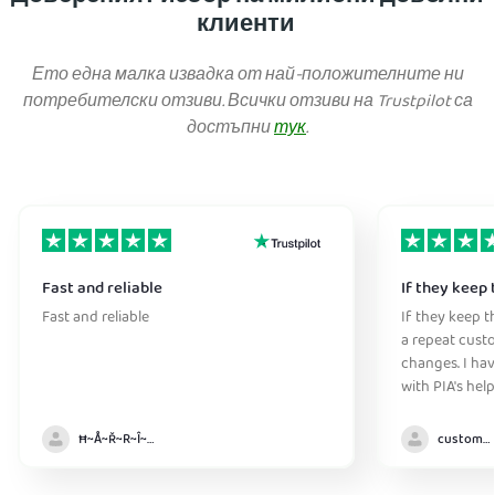
клиенти
Ето една малка извадка от най-положителните ни
потребителски отзиви. Всички отзиви на Trustpilot са
достъпни
тук
.
Fast and reliable
If they keep 
Fast and reliable
If they keep th
a repeat cust
changes. I ha
with PIA's help
anywhere witho
Ħ~Å~Ř~R~Î~ẞ👻
customer