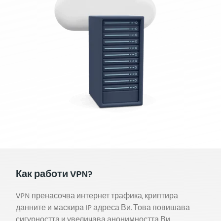
Как работи VPN?
VPN пренасочва интернет трафика, криптира
данните и маскира IP адреса Ви. Това повишава
сигурността и увеличава анонимността Ви.