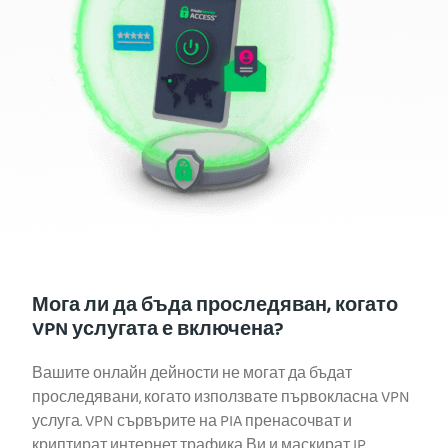
Мога ли да бъда проследяван, когато
VPN услугата е включена?
Вашите онлайн дейности не могат да бъдат
проследявани, когато използвате първокласна VPN
услуга. VPN сървърите на PIA пренасочват и
криптират интернет трафика Ви и маскират IP