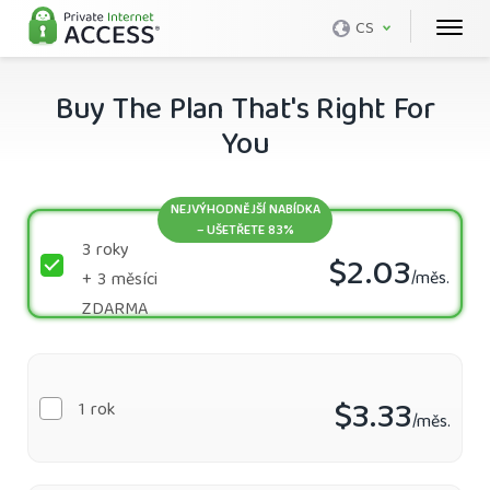
CS
Buy The Plan That's Right For
You
NEJVÝHODNĚJŠÍ NABÍDKA
– UŠETŘETE 83%
3 roky
$2.03
/měs.
+ 3 měsíci
ZDARMA
$3.33
1 rok
/měs.