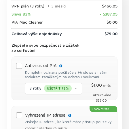
VPN plán (3 roky)
+ 3 měsíci
$466.05
Sleva 83%
- $387.05
PIA Mac Cleaner
$0.00
Celková výše objednávky
$79.00
Zlepšete svou bezpečnost a zážitek
ze surfování
Antivirus od PIA
Kompletní ochrana počítače s Windows s naším
antivirem zaměřeným na ochranu soukromí
$1.00
/měs.
3 roky
UŠETŘIT 78%
Fakturováno
$36.00
NOVÁ MÍSTA
Vyhrazená IP adresa
Získejte IP adresu, ke které máte přístup pouze vy.
Zobrazit všechny 26 místa