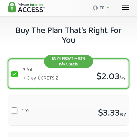
TR
Buy The Plan That's Right For
You
EN İYİ FIRSAT — 83%
KÂRA GEÇIN
3 Yıl
$2.03
/ay
+ 3 ay
ÜCRETSIZ
$3.33
1 Yıl
/ay