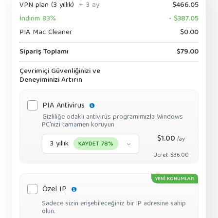
VPN plan (3 yıllık)
+ 3 ay
$466.05
İndirim 83%
- $387.05
PIA Mac Cleaner
$0.00
Sipariş Toplamı
$79.00
Çevrimiçi Güvenliğinizi ve
Deneyiminizi Artırın
PIA Antivirus
Gizliliğe odaklı antivirüs programımızla Windows
PC'nizi tamamen koruyun
$1.00
/ay
3 yıllık
KAYDET 78%
Ücret $36.00
YENİ KONUMLAR
Özel IP
Sadece sizin erişebileceğiniz bir IP adresine sahip
olun.