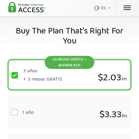
ES
Buy The Plan That's Right For
You
LA MEJOR OFERTA —
AHORRA 83%
3 años
$2.03
/m.
+ 3 meses
GRATIS
$3.33
1 año
/m.