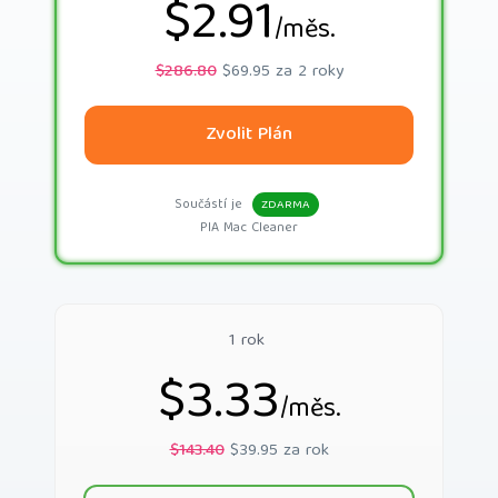
$2.91
/měs.
$286.80
$69.95 za 2 roky
Zvolit Plán
Součástí je
ZDARMA
PIA Mac Cleaner
1 rok
$3.33
/měs.
$143.40
$39.95 za rok