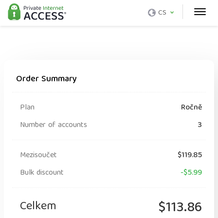
CS
Order Summary
Plan
Ročně
Number of accounts
3
Mezisoučet
$119.85
Bulk discount
-$5.99
Celkem
$113.86