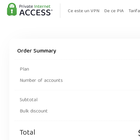
Ce este un VPN
De ce PIA
Tarif
Order Summary
Plan
Number of accounts
Subtotal
Bulk discount
Total