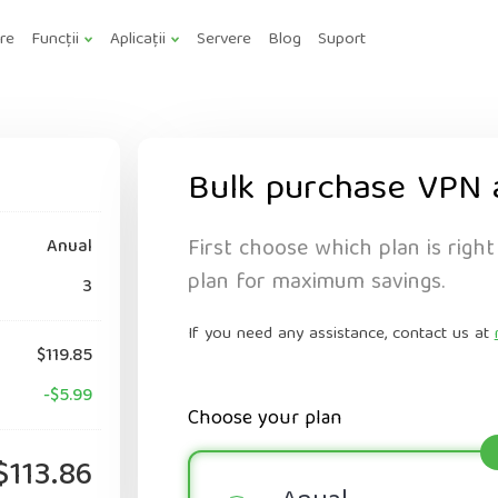
are
Funcții
Aplicații
Servere
Blog
Suport
Bulk purchase VPN 
First choose which plan is right
Anual
plan for maximum savings.
3
If you need any assistance, contact us at
$119.85
-$5.99
Choose your plan
$113.86