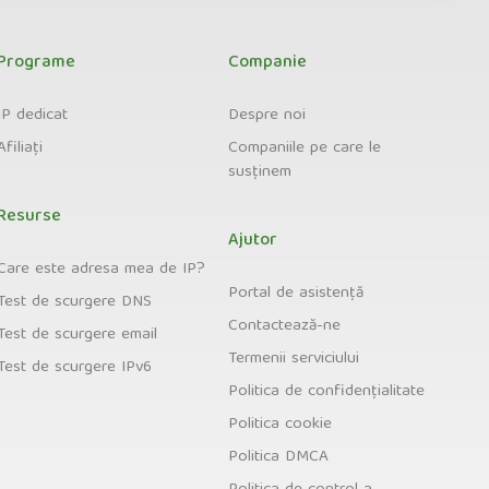
Programe
Companie
IP dedicat
Despre noi
Afiliați
Companiile pe care le
susținem
Resurse
Ajutor
Care este adresa mea de IP?
Portal de asistență
Test de scurgere DNS
Contactează-ne
Test de scurgere email
Termenii serviciului
Test de scurgere IPv6
Politica de confidențialitate
Politica cookie
Politica DMCA