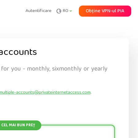
Autentificare
RO
Obține VPN-ul PIA
accounts
 for you - monthly, sixmonthly or yearly
multiple-accounts@privateinternetaccess.com
.