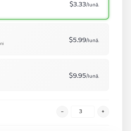
$3.33
/lună.
$5.99
/lună.
ni
$9.95
/lună.
–
+